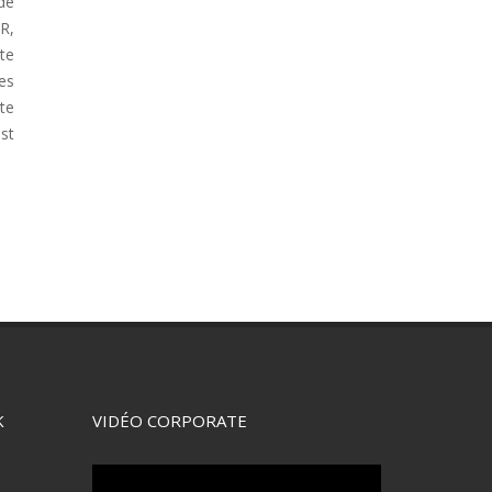
 de
R,
te
es
te
st
K
VIDÉO CORPORATE
Lecteur