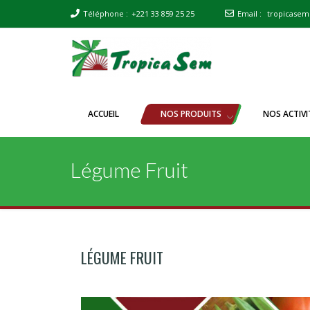
Téléphone :
+221 33 859 25 25
Email :
tropicase
Tropicasem
ACCUEIL
NOS PRODUITS
NOS ACTIVI
Légume Fruit
LÉGUME FRUIT