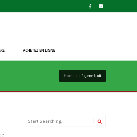
ÈRE
ACHETEZ EN LIGNE
Home
›
Légume fruit
 de