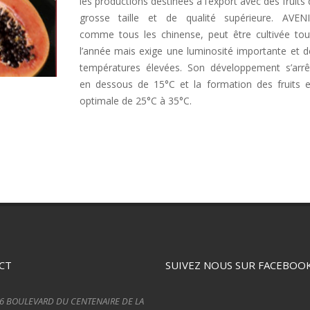
les productions destinées à l’export avec des fruits
grosse taille et de qualité supérieure. AVENI
comme tous les chinense, peut être cultivée tou
l’année mais exige une luminosité importante et d
températures élevées. Son développement s’arrê
en dessous de 15°C et la formation des fruits e
optimale de 25°C à 35°C.
CT
SUIVEZ NOUS SUR FACEBOO
6 BOULEVARD DU CENTENAIRE DE LA